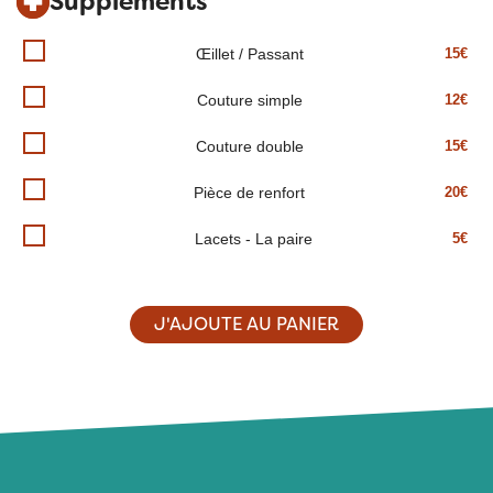
Suppléments
Œillet / Passant
15€
Couture simple
12€
Couture double
15€
Pièce de renfort
20€
Lacets - La paire
5€
J'AJOUTE AU PANIER